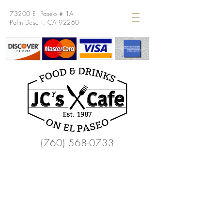
73200 El Paseo # 1A
Palm Desert, CA 92260
(760) 568-0733